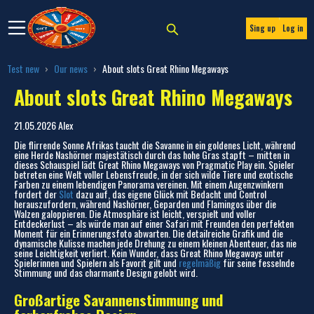
Sing up
Log in
Test new
Our news
About slots Great Rhino Megaways
About slots Great Rhino Megaways
21.05.2026
Alex
Die flirrende Sonne Afrikas taucht die Savanne in ein goldenes Licht, während
eine Herde Nashörner majestätisch durch das hohe Gras stapft – mitten in
dieses Schauspiel lädt Great Rhino Megaways von Pragmatic Play ein. Spieler
betreten eine Welt voller Lebensfreude, in der sich wilde Tiere und exotische
Farben zu einem lebendigen Panorama vereinen. Mit einem Augenzwinkern
fordert der
Slot
dazu auf, das eigene Glück mit Bedacht und Control
herauszufordern, während Nashörner, Geparden und Flamingos über die
Walzen galoppieren. Die Atmosphäre ist leicht, verspielt und voller
Entdeckerlust – als würde man auf einer Safari mit Freunden den perfekten
Moment für ein Erinnerungsfoto abwarten. Die detailreiche Grafik und die
dynamische Kulisse machen jede Drehung zu einem kleinen Abenteuer, das nie
seine Leichtigkeit verliert. Kein Wunder, dass Great Rhino Megaways unter
Spielerinnen und Spielern als Favorit gilt und
regelmäßig
für seine fesselnde
Stimmung und das charmante Design gelobt wird.
Großartige Savannenstimmung und