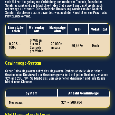
viele Nutzer die gelungene Verbindung aus moderner Technik, fesselnder
Spielmechanik und der Möglichkeit, den Slot sowohl am Desktop als auch
unterwegs zu steuern. Die technische Umsetzung wurde von den Control-
Spielern durchweg positiv bewertet, was auch der Reputation von Pragmatic
Play zugutekommt.
Einsatzbe
Walzenlay
Maximalge
RTP
Volatilität
reich
out
winn
6 Walzen,
0,20 € –
bis zu 7
20.000x
96,58 %
Hoch
100 €
Symbole
Einsatz
pro Walze
Gewinnwege-System
Great Rhino Megaways nutzt das Megaways-System anstelle klassischer
Gewinnlinien. Die Anzahl der Gewinnwege variiert mit jeder Drehung zwischen
324 und 200.704. So bleibt das Spielgeschehen dynamisch und jede Runde
bietet neue Chancen.
System
Anzahl Gewinnwege
Megaways
324 – 200.704
Plattformunterstützung