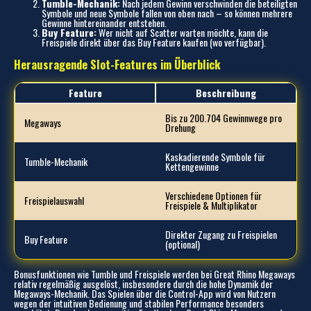
Tumble-Mechanik:
Nach jedem Gewinn verschwinden die beteiligten
Symbole und neue Symbole fallen von oben nach – so können mehrere
Gewinne hintereinander entstehen.
Buy Feature:
Wer nicht auf Scatter warten möchte, kann die
Freispiele direkt über das Buy Feature kaufen (wo verfügbar).
Herausragende Slot-Features im Überblick
Feature
Beschreibung
Bis zu 200.704 Gewinnwege pro
Megaways
Drehung
Kaskadierende Symbole für
Tumble-Mechanik
Kettengewinne
Verschiedene Optionen für
Freispielauswahl
Freispiele & Multiplikator
Direkter Zugang zu Freispielen
Buy Feature
(optional)
Bonusfunktionen wie Tumble und Freispiele werden bei Great Rhino Megaways
relativ regelmäßig ausgelöst, insbesondere durch die hohe Dynamik der
Megaways-Mechanik. Das Spielen über die Control-App wird von Nutzern
wegen der intuitiven Bedienung und stabilen Performance besonders